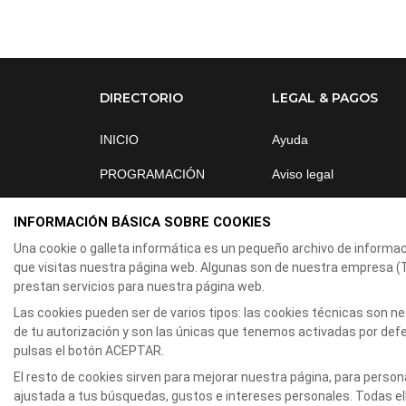
DIRECTORIO
LEGAL & PAGOS
INICIO
Ayuda
PROGRAMACIÓN
Aviso legal
NOSOTROS
Política de privacidad
INFORMACIÓN BÁSICA SOBRE COOKIES
NOTICIAS
Contactar
Una cookie o galleta informática es un pequeño archivo de informa
que visitas nuestra página web. Algunas son de nuestra empresa 
ÁREA CLIENTES
prestan servicios para nuestra página web.
CONTACTO
Las cookies pueden ser de varios tipos: las cookies técnicas son 
de tu autorización y son las únicas que tenemos activadas por defec
pulsas el botón ACEPTAR.
El resto de cookies sirven para mejorar nuestra página, para person
©Copyright
2026
Servientradas
All Rights Reserv
ajustada a tus búsquedas, gustos e intereses personales. Todas el