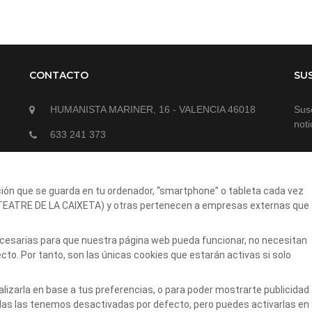
CONTACTO
SU
HUMANISTA MARINER, 16 - VALENCIA 46018
Susc
noti
633 241 373
teatrepatraix@gmail.com
ción que se guarda en tu ordenador, “smartphone” o tableta cada vez
(TEATRE DE LA CAIXETA) y otras pertenecen a empresas externas que
necesarias para que nuestra página web pueda funcionar, no necesitan
to. Por tanto, son las únicas cookies que estarán activas si solo
alizarla en base a tus preferencias, o para poder mostrarte publicidad
ed
las las tenemos desactivadas por defecto, pero puedes activarlas en