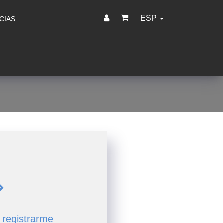
ESP
CIAS
 registrarme