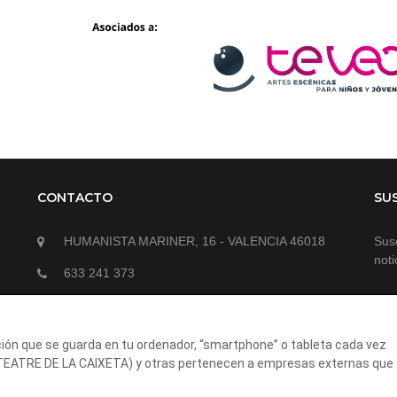
CONTACTO
SU
HUMANISTA MARINER, 16 - VALENCIA 46018
Susc
noti
633 241 373
teatrepatraix@gmail.com
ción que se guarda en tu ordenador, “smartphone” o tableta cada vez
(TEATRE DE LA CAIXETA) y otras pertenecen a empresas externas que